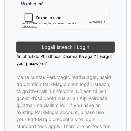
Ní róbat mé
Logáil Isteach | Login
An bhfuil do Phasfhocal Dearmadta agat? | Forgot
your password?
Má tá cuntas ParkMagic reatha agat, úsáid
do dhintiúir ParkMagic chun logáil isteach,
tá gnáth-tháillí i bhfeidhm. Níl aon táille i
gceist d’úsáideoirí nua ar an Aip Páirceáil i
gCathair na Gaillimhe. | If you have an
existing ParkMagic account, please use
your ParkMagic credentials to login,
standard fees apply. There are no fees for